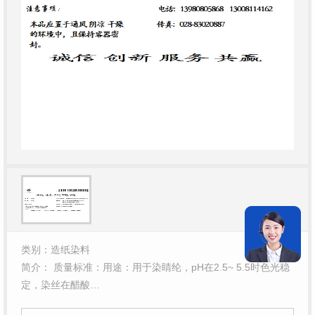
类别：造纸染料
简介： 质量标准：用途：用于染睛纶，pH在2.5~ 5.5时色光稳
定，染丝在醋酸…